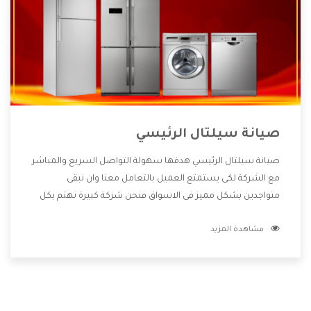
صيانة سيلتال الرئيسي
صيانة سيلتال الرئيسي هدفها سهولة التواصل السريع والمباشر
مع الشركة لكى يستمتع العميل بالتعامل معنا وان نبقى
متواجدين بشكل مميز فى الاسواق فنحن شركة كبيرة نهتم بكل
التفاصيل المهمة للعميل وان يستمتع بالخدمات التى تنفرد
مشاهدة المزيد
الشركة بها والتى تكون منها خدمة الصيانة التى تكون من أهم
الخدمات التى يرغب بها العميل لأنها تحافظ على كفاءة المنتج
كما أن شركة سيلتال تقدم لنا جميع الأجهزة التى نبحث عنها
وأقوى الأسعار التى تكون مناسبة لكثير من العملاء