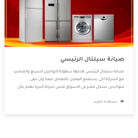
صيانة سيلتال الرئيسي
صيانة سيلتال الرئيسي هدفها سهولة التواصل السريع والمباشر
مع الشركة لكى يستمتع العميل بالتعامل معنا وان نبقى
متواجدين بشكل مميز فى الاسواق فنحن شركة كبيرة نهتم بكل
التفاصيل المهمة للعميل وان يستمتع بالخدمات التى تنفرد
مشاهدة المزيد
الشركة بها والتى تكون منها خدمة الصيانة التى تكون من أهم
الخدمات التى يرغب بها العميل لأنها تحافظ على كفاءة المنتج
كما أن شركة سيلتال تقدم لنا جميع الأجهزة التى نبحث عنها
وأقوى الأسعار التى تكون مناسبة لكثير من العملاء