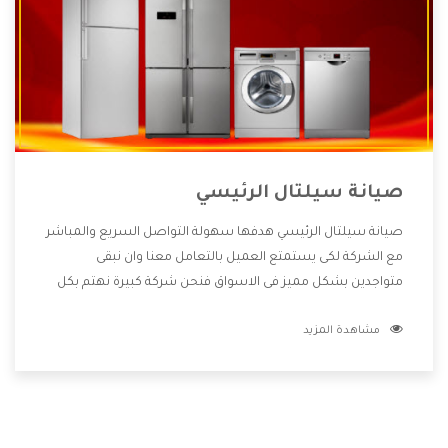
صيانة سيلتال الرئيسي
صيانة سيلتال الرئيسي هدفها سهولة التواصل السريع والمباشر
مع الشركة لكى يستمتع العميل بالتعامل معنا وان نبقى
متواجدين بشكل مميز فى الاسواق فنحن شركة كبيرة نهتم بكل
التفاصيل المهمة للعميل وان يستمتع بالخدمات التى تنفرد
مشاهدة المزيد
الشركة بها والتى تكون منها خدمة الصيانة التى تكون من أهم
الخدمات التى يرغب بها العميل لأنها تحافظ على كفاءة المنتج
كما أن شركة سيلتال تقدم لنا جميع الأجهزة التى نبحث عنها
وأقوى الأسعار التى تكون مناسبة لكثير من العملاء