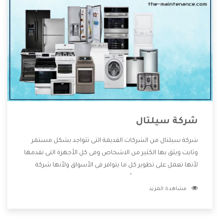
شركة سيلتال
شركة سيلتال من الشركات القديمة التى تتواجد بشكل مستمر
وثابت ويثق بها الكثير من الاشخاص وفى كل الأجهزة التى تقدمها
لأنها تعمل على تطوير كل ما يتوافر فى الأسواق ولأنها شركة
معروفة تهتم جدا بتوفير أفضل خدمات ما بعد البيع مع المنتجات
مشاهدة المزيد
وتقدم للعملاء أقوى العروض والخصومات التى تسهل على
المستهلك الاستمتاع بشراء جميع ما نقدمه لكم معنا هتجد كل
ما هو جديد وأفضل