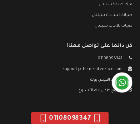
مركز صيانة سيلتال
صيانة غسالات سيلتال
صيانة ثلاجات سيلتال
كن دائما على تواصل معنا!
01108098347
support@the-maintenance.com
صفحة الفيس بوك
مفتوح طوال ايام الأسبوع
01108098347
جميع الحقوق محفوظه ©
صيانة سيلتال