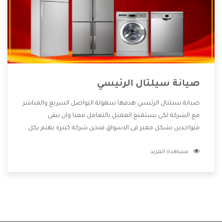
صيانة سيلتال الرئيسي
صيانة سيلتال الرئيسي هدفها سهولة التواصل السريع والمباشر
مع الشركة لكى يستمتع العميل بالتعامل معنا وان نبقى
متواجدين بشكل مميز فى الاسواق فنحن شركة كبيرة نهتم بكل
التفاصيل المهمة للعميل وان يستمتع بالخدمات التى تنفرد
مشاهدة المزيد
الشركة بها والتى تكون منها خدمة الصيانة التى تكون من أهم
الخدمات التى يرغب بها العميل لأنها تحافظ على كفاءة المنتج
كما أن شركة سيلتال تقدم لنا جميع الأجهزة التى نبحث عنها
وأقوى الأسعار التى تكون مناسبة لكثير من العملاء