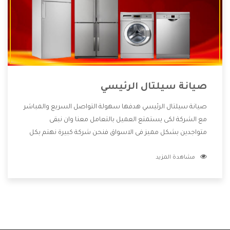
صيانة سيلتال الرئيسي
صيانة سيلتال الرئيسي هدفها سهولة التواصل السريع والمباشر
مع الشركة لكى يستمتع العميل بالتعامل معنا وان نبقى
متواجدين بشكل مميز فى الاسواق فنحن شركة كبيرة نهتم بكل
التفاصيل المهمة للعميل وان يستمتع بالخدمات التى تنفرد
مشاهدة المزيد
الشركة بها والتى تكون منها خدمة الصيانة التى تكون من أهم
الخدمات التى يرغب بها العميل لأنها تحافظ على كفاءة المنتج
كما أن شركة سيلتال تقدم لنا جميع الأجهزة التى نبحث عنها
وأقوى الأسعار التى تكون مناسبة لكثير من العملاء