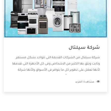
شركة سيلتال
شركة سيلتال من الشركات القديمة التى تتواجد بشكل مستمر
وثابت ويثق بها الكثير من الاشخاص وفى كل الأجهزة التى تقدمها
لأنها تعمل على تطوير كل ما يتوافر فى الأسواق ولأنها شركة
معروفة تهتم جدا بتوفير أفضل خدمات ما بعد البيع مع المنتجات
مشاهدة المزيد
وتقدم للعملاء أقوى العروض والخصومات التى تسهل على
المستهلك الاستمتاع بشراء جميع ما نقدمه لكم معنا هتجد كل
ما هو جديد وأفضل