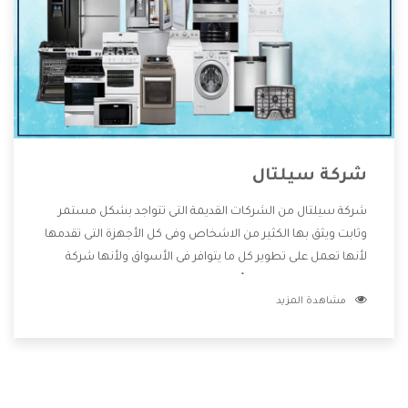
شركة سيلتال
شركة سيلتال من الشركات القديمة التى تتواجد بشكل مستمر
وثابت ويثق بها الكثير من الاشخاص وفى كل الأجهزة التى تقدمها
لأنها تعمل على تطوير كل ما يتوافر فى الأسواق ولأنها شركة
معروفة تهتم جدا بتوفير أفضل خدمات ما بعد البيع مع المنتجات
مشاهدة المزيد
وتقدم للعملاء أقوى العروض والخصومات التى تسهل على
المستهلك الاستمتاع بشراء جميع ما نقدمه لكم معنا هتجد كل
ما هو جديد وأفضل