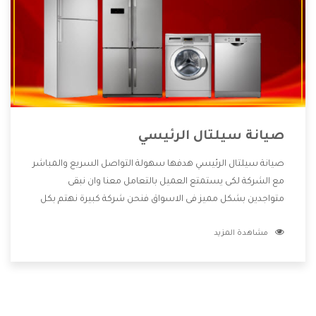
صيانة سيلتال الرئيسي
صيانة سيلتال الرئيسي هدفها سهولة التواصل السريع والمباشر
مع الشركة لكى يستمتع العميل بالتعامل معنا وان نبقى
متواجدين بشكل مميز فى الاسواق فنحن شركة كبيرة نهتم بكل
التفاصيل المهمة للعميل وان يستمتع بالخدمات التى تنفرد
مشاهدة المزيد
الشركة بها والتى تكون منها خدمة الصيانة التى تكون من أهم
الخدمات التى يرغب بها العميل لأنها تحافظ على كفاءة المنتج
كما أن شركة سيلتال تقدم لنا جميع الأجهزة التى نبحث عنها
وأقوى الأسعار التى تكون مناسبة لكثير من العملاء