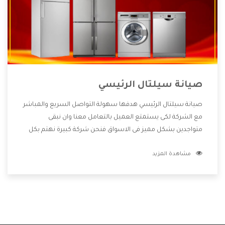
صيانة سيلتال الرئيسي
صيانة سيلتال الرئيسي هدفها سهولة التواصل السريع والمباشر
مع الشركة لكى يستمتع العميل بالتعامل معنا وان نبقى
متواجدين بشكل مميز فى الاسواق فنحن شركة كبيرة نهتم بكل
التفاصيل المهمة للعميل وان يستمتع بالخدمات التى تنفرد
مشاهدة المزيد
الشركة بها والتى تكون منها خدمة الصيانة التى تكون من أهم
الخدمات التى يرغب بها العميل لأنها تحافظ على كفاءة المنتج
كما أن شركة سيلتال تقدم لنا جميع الأجهزة التى نبحث عنها
وأقوى الأسعار التى تكون مناسبة لكثير من العملاء