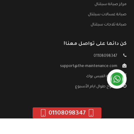
مركز صيانة سيلتال
صيانة غسالات سيلتال
صيانة ثلاجات سيلتال
كن دائما على تواصل معنا!
01108098347
support@the-maintenance.com
صفحة الفيس بوك
مفتوح طوال ايام الأسبوع
01108098347
جميع الحقوق محفوظه ©
صيانة سيلتال