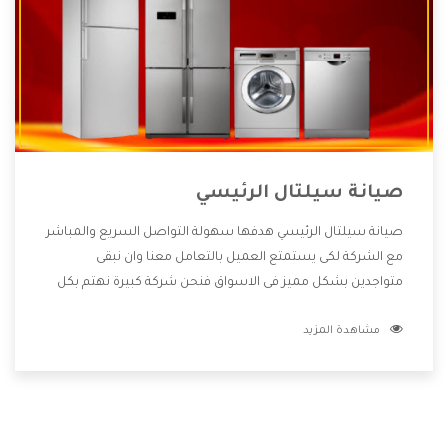
صيانة سيلتال الرئيسي
صيانة سيلتال الرئيسي هدفها سهولة التواصل السريع والمباشر
مع الشركة لكى يستمتع العميل بالتعامل معنا وان نبقى
متواجدين بشكل مميز فى الاسواق فنحن شركة كبيرة نهتم بكل
التفاصيل المهمة للعميل وان يستمتع بالخدمات التى تنفرد
مشاهدة المزيد
الشركة بها والتى تكون منها خدمة الصيانة التى تكون من أهم
الخدمات التى يرغب بها العميل لأنها تحافظ على كفاءة المنتج
كما أن شركة سيلتال تقدم لنا جميع الأجهزة التى نبحث عنها
وأقوى الأسعار التى تكون مناسبة لكثير من العملاء