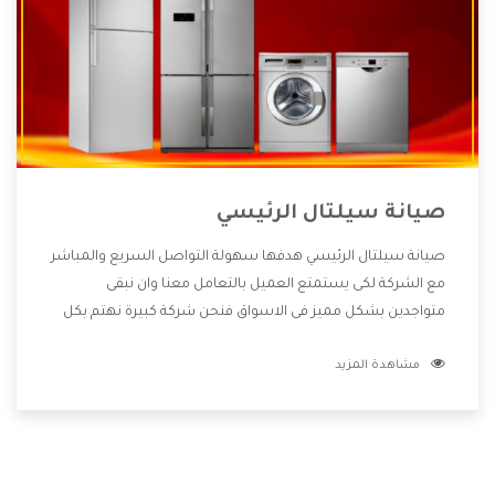
صيانة سيلتال الرئيسي
صيانة سيلتال الرئيسي هدفها سهولة التواصل السريع والمباشر
مع الشركة لكى يستمتع العميل بالتعامل معنا وان نبقى
متواجدين بشكل مميز فى الاسواق فنحن شركة كبيرة نهتم بكل
التفاصيل المهمة للعميل وان يستمتع بالخدمات التى تنفرد
مشاهدة المزيد
الشركة بها والتى تكون منها خدمة الصيانة التى تكون من أهم
الخدمات التى يرغب بها العميل لأنها تحافظ على كفاءة المنتج
كما أن شركة سيلتال تقدم لنا جميع الأجهزة التى نبحث عنها
وأقوى الأسعار التى تكون مناسبة لكثير من العملاء