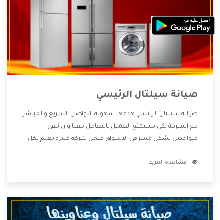
صيانة سيلتال الرئيسي
صيانة سيلتال الرئيسي هدفها سهولة التواصل السريع والمباشر
مع الشركة لكى يستمتع العميل بالتعامل معنا وان نبقى
متواجدين بشكل مميز فى الاسواق فنحن شركة كبيرة نهتم بكل
التفاصيل المهمة للعميل وان يستمتع بالخدمات التى تنفرد
مشاهدة المزيد
الشركة بها والتى تكون منها خدمة الصيانة التى تكون من أهم
الخدمات التى يرغب بها العميل لأنها تحافظ على كفاءة المنتج
كما أن شركة سيلتال تقدم لنا جميع الأجهزة التى نبحث عنها
وأقوى الأسعار التى تكون مناسبة لكثير من العملاء