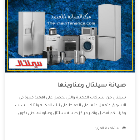
صيانة سيلتال وعناوينها
سيلتال من الشركات المميزة والتى تحصل على اهمية كبيرة فى
الاسواق وتعمل دائما على الحفاظ على تلك المكانه ولتلك السبب
وفرنا لكم أفضل وأكبر مراكز صيانة سيلتال وعناوينها حتى يكون
قريب من كل العملاء ويستطيع القيام بتصليح جميع المنتجات
مشاهدة المزيد
دون اى ازعاج كما أننا نهتم بكل ما يحتاجه المستهلك لكى نحافظ
على ثقتهم بنا ،وهتستمتع بأقوى العروض والخدمات ما بعد البيع