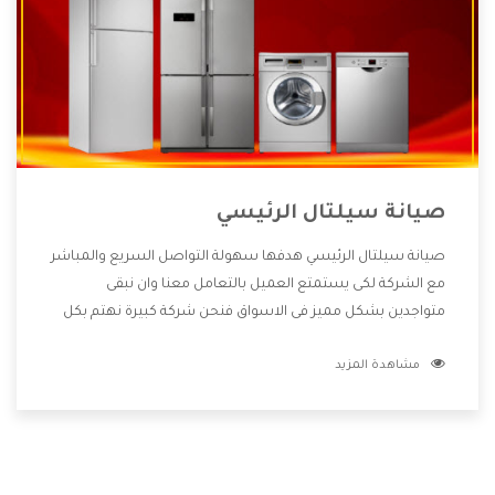
صيانة سيلتال الرئيسي
صيانة سيلتال الرئيسي هدفها سهولة التواصل السريع والمباشر
مع الشركة لكى يستمتع العميل بالتعامل معنا وان نبقى
متواجدين بشكل مميز فى الاسواق فنحن شركة كبيرة نهتم بكل
التفاصيل المهمة للعميل وان يستمتع بالخدمات التى تنفرد
مشاهدة المزيد
الشركة بها والتى تكون منها خدمة الصيانة التى تكون من أهم
الخدمات التى يرغب بها العميل لأنها تحافظ على كفاءة المنتج
كما أن شركة سيلتال تقدم لنا جميع الأجهزة التى نبحث عنها
وأقوى الأسعار التى تكون مناسبة لكثير من العملاء