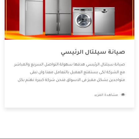
صيانة سيلتال الرئيسي
صيانة سيلتال الرئيسي هدفها سهولة التواصل السريع والمباشر
مع الشركة لكى يستمتع العميل بالتعامل معنا وان نبقى
متواجدين بشكل مميز فى الاسواق فنحن شركة كبيرة نهتم بكل
التفاصيل المهمة للعميل وان يستمتع بالخدمات التى تنفرد
مشاهدة المزيد
الشركة بها والتى تكون منها خدمة الصيانة التى تكون من أهم
الخدمات التى يرغب بها العميل لأنها تحافظ على كفاءة المنتج
كما أن شركة سيلتال تقدم لنا جميع الأجهزة التى نبحث عنها
وأقوى الأسعار التى تكون مناسبة لكثير من العملاء