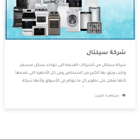
شركة سيلتال
شركة سيلتال من الشركات القديمة التى تتواجد بشكل مستمر
وثابت ويثق بها الكثير من الاشخاص وفى كل الأجهزة التى تقدمها
لأنها تعمل على تطوير كل ما يتوافر فى الأسواق ولأنها شركة
معروفة تهتم جدا بتوفير أفضل خدمات ما بعد البيع مع المنتجات
مشاهدة المزيد
وتقدم للعملاء أقوى العروض والخصومات التى تسهل على
المستهلك الاستمتاع بشراء جميع ما نقدمه لكم معنا هتجد كل
ما هو جديد وأفضل