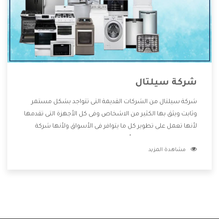
شركة سيلتال
شركة سيلتال من الشركات القديمة التى تتواجد بشكل مستمر
وثابت ويثق بها الكثير من الاشخاص وفى كل الأجهزة التى تقدمها
لأنها تعمل على تطوير كل ما يتوافر فى الأسواق ولأنها شركة
معروفة تهتم جدا بتوفير أفضل خدمات ما بعد البيع مع المنتجات
مشاهدة المزيد
وتقدم للعملاء أقوى العروض والخصومات التى تسهل على
المستهلك الاستمتاع بشراء جميع ما نقدمه لكم معنا هتجد كل
ما هو جديد وأفضل