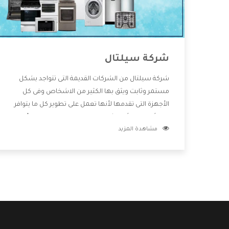
شركة سيلتال
شركة سيلتال من الشركات القديمة التى تتواجد بشكل
مستمر وثابت ويثق بها الكثير من الاشخاص وفى كل
الأجهزة التى تقدمها لأنها تعمل على تطوير كل ما يتوافر
فى الأسواق ولأنها شركة معروفة تهتم جدا بتوفير أفضل
مشاهدة المزيد
خدمات ما بعد البيع مع المنتجات وتقدم للعملاء أقوى
العروض والخصومات التى تسهل على المستهلك
الاستمتاع بشراء جميع ما نقدمه لكم معنا هتجد كل ما
هو جديد وأفضل