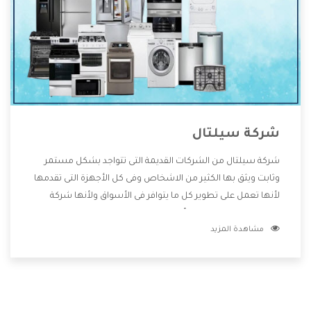
شركة سيلتال
شركة سيلتال من الشركات القديمة التى تتواجد بشكل مستمر
وثابت ويثق بها الكثير من الاشخاص وفى كل الأجهزة التى تقدمها
لأنها تعمل على تطوير كل ما يتوافر فى الأسواق ولأنها شركة
معروفة تهتم جدا بتوفير أفضل خدمات ما بعد البيع مع المنتجات
مشاهدة المزيد
وتقدم للعملاء أقوى العروض والخصومات التى تسهل على
المستهلك الاستمتاع بشراء جميع ما نقدمه لكم معنا هتجد كل
ما هو جديد وأفضل