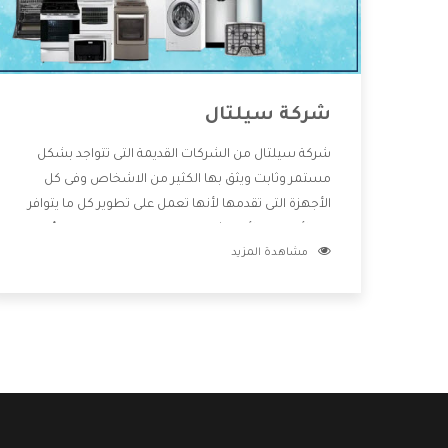
شركة سيلتال
شركة سيلتال من الشركات القديمة التى تتواجد بشكل
مستمر وثابت ويثق بها الكثير من الاشخاص وفى كل
الأجهزة التى تقدمها لأنها تعمل على تطوير كل ما يتوافر
فى الأسواق ولأنها شركة معروفة تهتم جدا بتوفير أفضل
مشاهدة المزيد
خدمات ما بعد البيع مع المنتجات وتقدم للعملاء أقوى
العروض والخصومات التى تسهل على المستهلك
الاستمتاع بشراء جميع ما نقدمه لكم معنا هتجد كل ما
هو جديد وأفضل