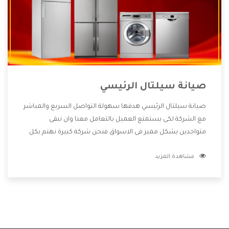
صيانة سيلتال الرئيسي
صيانة سيلتال الرئيسي هدفها سهولة التواصل السريع والمباشر
مع الشركة لكى يستمتع العميل بالتعامل معنا وان نبقى
متواجدين بشكل مميز فى الاسواق فنحن شركة كبيرة نهتم بكل
التفاصيل المهمة للعميل وان يستمتع بالخدمات التى تنفرد
مشاهدة المزيد
الشركة بها والتى تكون منها خدمة الصيانة التى تكون من أهم
الخدمات التى يرغب بها العميل لأنها تحافظ على كفاءة المنتج
كما أن شركة سيلتال تقدم لنا جميع الأجهزة التى نبحث عنها
وأقوى الأسعار التى تكون مناسبة لكثير من العملاء