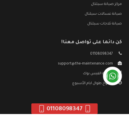
مركز صيانة سيلتال
صيانة غسالات سيلتال
صيانة ثلاجات سيلتال
كن دائما على تواصل معنا!
01108098347
support@the-maintenance.com
صفحة الفيس بوك
مفتوح طوال ايام الأسبوع
01108098347
جميع الحقوق محفوظه ©
صيانة سيلتال