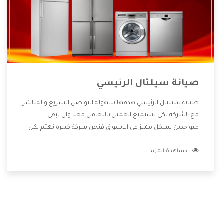
صيانة سيلتال الرئيسي
صيانة سيلتال الرئيسي هدفها سهولة التواصل السريع والمباشر
مع الشركة لكى يستمتع العميل بالتعامل معنا وان نبقى
متواجدين بشكل مميز فى الاسواق فنحن شركة كبيرة نهتم بكل
التفاصيل المهمة للعميل وان يستمتع بالخدمات التى تنفرد
مشاهدة المزيد
الشركة بها والتى تكون منها خدمة الصيانة التى تكون من أهم
الخدمات التى يرغب بها العميل لأنها تحافظ على كفاءة المنتج
كما أن شركة سيلتال تقدم لنا جميع الأجهزة التى نبحث عنها
وأقوى الأسعار التى تكون مناسبة لكثير من العملاء