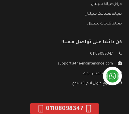
مركز صيانة سيلتال
صيانة غسالات سيلتال
صيانة ثلاجات سيلتال
كن دائما على تواصل معنا!
01108098347
support@the-maintenance.com
صفحة الفيس بوك
مفتوح طوال ايام الأسبوع
01108098347
جميع الحقوق محفوظه ©
صيانة سيلتال