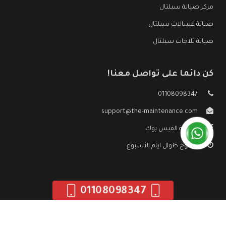
مركز صيانة سيلتال
صيانة غسالات سيلتال
صيانة ثلاجات سيلتال
كن دائما على تواصل معنا!
01108098347
support@the-maintenance.com
صفحة الفيس بوك
مفتوح طوال ايام الأسبوع
01108098347
جميع الحقوق محفوظه ©
صيانة سيلتال