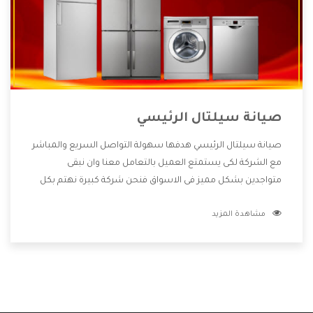
صيانة سيلتال الرئيسي
صيانة سيلتال الرئيسي هدفها سهولة التواصل السريع والمباشر
مع الشركة لكى يستمتع العميل بالتعامل معنا وان نبقى
متواجدين بشكل مميز فى الاسواق فنحن شركة كبيرة نهتم بكل
التفاصيل المهمة للعميل وان يستمتع بالخدمات التى تنفرد
مشاهدة المزيد
الشركة بها والتى تكون منها خدمة الصيانة التى تكون من أهم
الخدمات التى يرغب بها العميل لأنها تحافظ على كفاءة المنتج
كما أن شركة سيلتال تقدم لنا جميع الأجهزة التى نبحث عنها
وأقوى الأسعار التى تكون مناسبة لكثير من العملاء