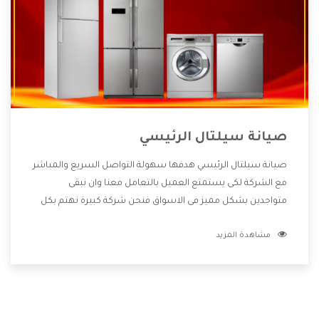
صيانة سيلتال الرئيسي
صيانة سيلتال الرئيسي هدفها سهولة التواصل السريع والمباشر
مع الشركة لكى يستمتع العميل بالتعامل معنا وان نبقى
متواجدين بشكل مميز فى الاسواق فنحن شركة كبيرة نهتم بكل
التفاصيل المهمة للعميل وان يستمتع بالخدمات التى تنفرد
مشاهدة المزيد
الشركة بها والتى تكون منها خدمة الصيانة التى تكون من أهم
الخدمات التى يرغب بها العميل لأنها تحافظ على كفاءة المنتج
كما أن شركة سيلتال تقدم لنا جميع الأجهزة التى نبحث عنها
وأقوى الأسعار التى تكون مناسبة لكثير من العملاء