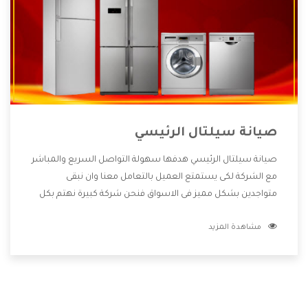
صيانة سيلتال الرئيسي
صيانة سيلتال الرئيسي هدفها سهولة التواصل السريع والمباشر
مع الشركة لكى يستمتع العميل بالتعامل معنا وان نبقى
متواجدين بشكل مميز فى الاسواق فنحن شركة كبيرة نهتم بكل
التفاصيل المهمة للعميل وان يستمتع بالخدمات التى تنفرد
مشاهدة المزيد
الشركة بها والتى تكون منها خدمة الصيانة التى تكون من أهم
الخدمات التى يرغب بها العميل لأنها تحافظ على كفاءة المنتج
كما أن شركة سيلتال تقدم لنا جميع الأجهزة التى نبحث عنها
وأقوى الأسعار التى تكون مناسبة لكثير من العملاء