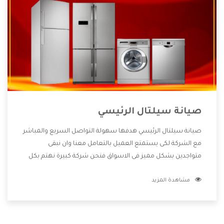
صيانة سيلتال الرئيسي
صيانة سيلتال الرئيسي هدفها سهولة التواصل السريع والمباشر
مع الشركة لكى يستمتع العميل بالتعامل معنا وان نبقى
متواجدين بشكل مميز فى الاسواق فنحن شركة كبيرة نهتم بكل
التفاصيل المهمة للعميل وان يستمتع بالخدمات التى تنفرد
مشاهدة المزيد
الشركة بها والتى تكون منها خدمة الصيانة التى تكون من أهم
الخدمات التى يرغب بها العميل لأنها تحافظ على كفاءة المنتج
كما أن شركة سيلتال تقدم لنا جميع الأجهزة التى نبحث عنها
وأقوى الأسعار التى تكون مناسبة لكثير من العملاء