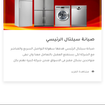
صيانة سيلتال الرئيسي
صيانة سيلتال الرئيسي هدفها سهولة التواصل السريع والمباشر
مع الشركة لكى يستمتع العميل بالتعامل معنا وان نبقى
متواجدين بشكل مميز فى الاسواق فنحن شركة كبيرة نهتم بكل
التفاصيل المهمة للعميل وان يستمتع بالخدمات التى تنفرد
مشاهدة المزيد
الشركة بها والتى تكون منها خدمة الصيانة التى تكون من أهم
الخدمات التى يرغب بها العميل لأنها تحافظ على كفاءة المنتج
كما أن شركة سيلتال تقدم لنا جميع الأجهزة التى نبحث عنها
وأقوى الأسعار التى تكون مناسبة لكثير من العملاء