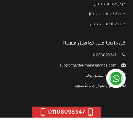
مركز صيانة سيلتال
صيانة غسالات سيلتال
صيانة ثلاجات سيلتال
كن دائما على تواصل معنا!
01108098347
support@the-maintenance.com
صفحة الفيس بوك
مفتوح طوال ايام الأسبوع
01108098347
جميع الحقوق محفوظه ©
صيانة سيلتال