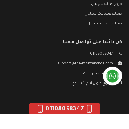
مركز صيانة سيلتال
صيانة غسالات سيلتال
صيانة ثلاجات سيلتال
كن دائما على تواصل معنا!
01108098347
support@the-maintenance.com
صفحة الفيس بوك
مفتوح طوال ايام الأسبوع
01108098347
جميع الحقوق محفوظه ©
صيانة سيلتال