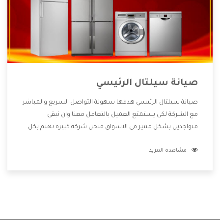
صيانة سيلتال الرئيسي
صيانة سيلتال الرئيسي هدفها سهولة التواصل السريع والمباشر
مع الشركة لكى يستمتع العميل بالتعامل معنا وان نبقى
متواجدين بشكل مميز فى الاسواق فنحن شركة كبيرة نهتم بكل
التفاصيل المهمة للعميل وان يستمتع بالخدمات التى تنفرد
مشاهدة المزيد
الشركة بها والتى تكون منها خدمة الصيانة التى تكون من أهم
الخدمات التى يرغب بها العميل لأنها تحافظ على كفاءة المنتج
كما أن شركة سيلتال تقدم لنا جميع الأجهزة التى نبحث عنها
وأقوى الأسعار التى تكون مناسبة لكثير من العملاء