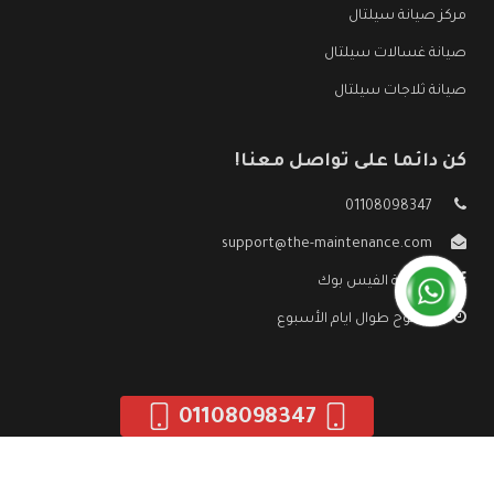
مركز صيانة سيلتال
صيانة غسالات سيلتال
صيانة ثلاجات سيلتال
كن دائما على تواصل معنا!
01108098347
support@the-maintenance.com
صفحة الفيس بوك
مفتوح طوال ايام الأسبوع
01108098347
جميع الحقوق محفوظه ©
صيانة سيلتال