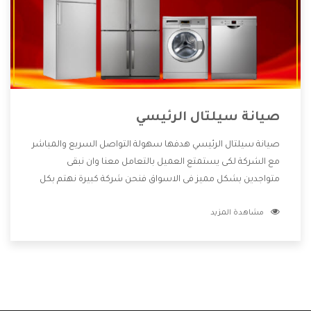
صيانة سيلتال الرئيسي
صيانة سيلتال الرئيسي هدفها سهولة التواصل السريع والمباشر
مع الشركة لكى يستمتع العميل بالتعامل معنا وان نبقى
متواجدين بشكل مميز فى الاسواق فنحن شركة كبيرة نهتم بكل
التفاصيل المهمة للعميل وان يستمتع بالخدمات التى تنفرد
مشاهدة المزيد
الشركة بها والتى تكون منها خدمة الصيانة التى تكون من أهم
الخدمات التى يرغب بها العميل لأنها تحافظ على كفاءة المنتج
كما أن شركة سيلتال تقدم لنا جميع الأجهزة التى نبحث عنها
وأقوى الأسعار التى تكون مناسبة لكثير من العملاء