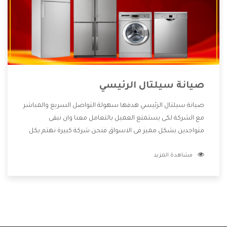
صيانة سيلتال الرئيسي
صيانة سيلتال الرئيسي هدفها سهولة التواصل السريع والمباشر
مع الشركة لكى يستمتع العميل بالتعامل معنا وان نبقى
متواجدين بشكل مميز فى الاسواق فنحن شركة كبيرة نهتم بكل
التفاصيل المهمة للعميل وان يستمتع بالخدمات التى تنفرد
مشاهدة المزيد
الشركة بها والتى تكون منها خدمة الصيانة التى تكون من أهم
الخدمات التى يرغب بها العميل لأنها تحافظ على كفاءة المنتج
كما أن شركة سيلتال تقدم لنا جميع الأجهزة التى نبحث عنها
وأقوى الأسعار التى تكون مناسبة لكثير من العملاء