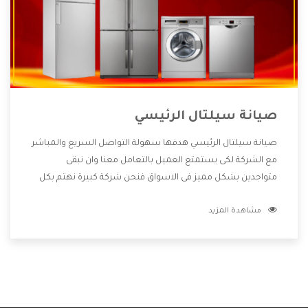
صيانة سيلتال الرئيسي
صيانة سيلتال الرئيسي هدفها سهولة التواصل السريع والمباشر
مع الشركة لكى يستمتع العميل بالتعامل معنا وان نبقى
متواجدين بشكل مميز فى الاسواق فنحن شركة كبيرة نهتم بكل
التفاصيل المهمة للعميل وان يستمتع بالخدمات التى تنفرد
مشاهدة المزيد
الشركة بها والتى تكون منها خدمة الصيانة التى تكون من أهم
الخدمات التى يرغب بها العميل لأنها تحافظ على كفاءة المنتج
كما أن شركة سيلتال تقدم لنا جميع الأجهزة التى نبحث عنها
وأقوى الأسعار التى تكون مناسبة لكثير من العملاء