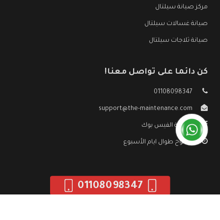
مركز صيانة سيلتال
صيانة غسالات سيلتال
صيانة ثلاجات سيلتال
كن دائما على تواصل معنا!
01108098347
support@the-maintenance.com
صفحة الفيس بوك
مفتوح طوال ايام الأسبوع
01108098347
جميع الحقوق محفوظه ©
صيانة سيلتال