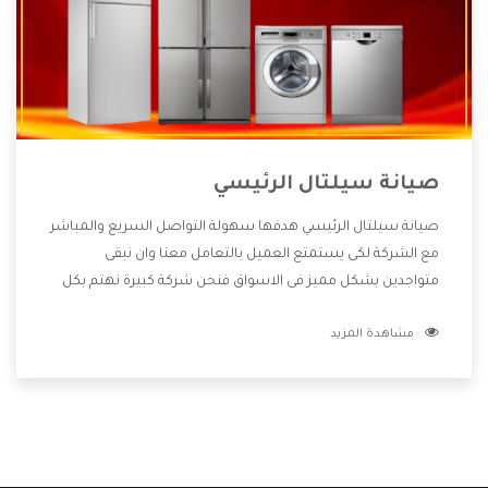
صيانة سيلتال الرئيسي
صيانة سيلتال الرئيسي هدفها سهولة التواصل السريع والمباشر
مع الشركة لكى يستمتع العميل بالتعامل معنا وان نبقى
متواجدين بشكل مميز فى الاسواق فنحن شركة كبيرة نهتم بكل
التفاصيل المهمة للعميل وان يستمتع بالخدمات التى تنفرد
مشاهدة المزيد
الشركة بها والتى تكون منها خدمة الصيانة التى تكون من أهم
الخدمات التى يرغب بها العميل لأنها تحافظ على كفاءة المنتج
كما أن شركة سيلتال تقدم لنا جميع الأجهزة التى نبحث عنها
وأقوى الأسعار التى تكون مناسبة لكثير من العملاء