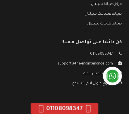
مركز صيانة سيلتال
صيانة غسالات سيلتال
صيانة ثلاجات سيلتال
كن دائما على تواصل معنا!
01108098347
support@the-maintenance.com
صفحة الفيس بوك
مفتوح طوال ايام الأسبوع
01108098347
جميع الحقوق محفوظه ©
صيانة سيلتال