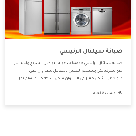
صيانة سيلتال الرئيسي
صيانة سيلتال الرئيسي هدفها سهولة التواصل السريع والمباشر
مع الشركة لكى يستمتع العميل بالتعامل معنا وان نبقى
متواجدين بشكل مميز فى الاسواق فنحن شركة كبيرة نهتم بكل
التفاصيل المهمة للعميل وان يستمتع بالخدمات التى تنفرد
مشاهدة المزيد
الشركة بها والتى تكون منها خدمة الصيانة التى تكون من أهم
الخدمات التى يرغب بها العميل لأنها تحافظ على كفاءة المنتج
كما أن شركة سيلتال تقدم لنا جميع الأجهزة التى نبحث عنها
وأقوى الأسعار التى تكون مناسبة لكثير من العملاء