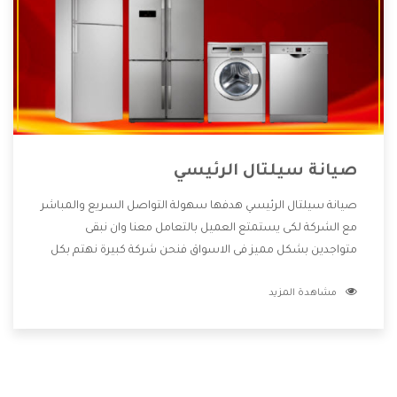
صيانة سيلتال الرئيسي
صيانة سيلتال الرئيسي هدفها سهولة التواصل السريع والمباشر
مع الشركة لكى يستمتع العميل بالتعامل معنا وان نبقى
متواجدين بشكل مميز فى الاسواق فنحن شركة كبيرة نهتم بكل
التفاصيل المهمة للعميل وان يستمتع بالخدمات التى تنفرد
مشاهدة المزيد
الشركة بها والتى تكون منها خدمة الصيانة التى تكون من أهم
الخدمات التى يرغب بها العميل لأنها تحافظ على كفاءة المنتج
كما أن شركة سيلتال تقدم لنا جميع الأجهزة التى نبحث عنها
وأقوى الأسعار التى تكون مناسبة لكثير من العملاء