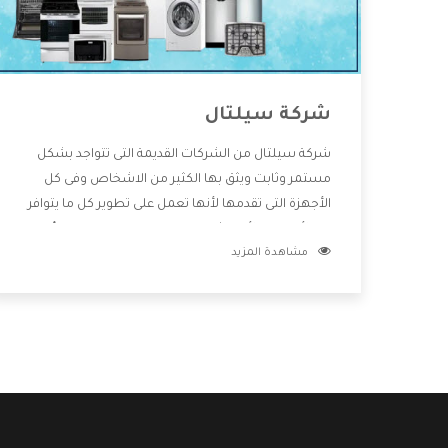
شركة سيلتال
شركة سيلتال من الشركات القديمة التى تتواجد بشكل
مستمر وثابت ويثق بها الكثير من الاشخاص وفى كل
الأجهزة التى تقدمها لأنها تعمل على تطوير كل ما يتوافر
فى الأسواق ولأنها شركة معروفة تهتم جدا بتوفير أفضل
مشاهدة المزيد
خدمات ما بعد البيع مع المنتجات وتقدم للعملاء أقوى
العروض والخصومات التى تسهل على المستهلك
الاستمتاع بشراء جميع ما نقدمه لكم معنا هتجد كل ما
هو جديد وأفضل