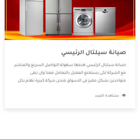
صيانة سيلتال الرئيسي
صيانة سيلتال الرئيسي هدفها سهولة التواصل السريع والمباشر
مع الشركة لكى يستمتع العميل بالتعامل معنا وان نبقى
متواجدين بشكل مميز فى الاسواق فنحن شركة كبيرة نهتم بكل
التفاصيل المهمة للعميل وان يستمتع بالخدمات التى تنفرد
مشاهدة المزيد
الشركة بها والتى تكون منها خدمة الصيانة التى تكون من أهم
الخدمات التى يرغب بها العميل لأنها تحافظ على كفاءة المنتج
كما أن شركة سيلتال تقدم لنا جميع الأجهزة التى نبحث عنها
وأقوى الأسعار التى تكون مناسبة لكثير من العملاء