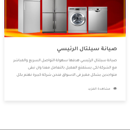
صيانة سيلتال الرئيسي
صيانة سيلتال الرئيسي هدفها سهولة التواصل السريع والمباشر
مع الشركة لكى يستمتع العميل بالتعامل معنا وان نبقى
متواجدين بشكل مميز فى الاسواق فنحن شركة كبيرة نهتم بكل
التفاصيل المهمة للعميل وان يستمتع بالخدمات التى تنفرد
مشاهدة المزيد
الشركة بها والتى تكون منها خدمة الصيانة التى تكون من أهم
الخدمات التى يرغب بها العميل لأنها تحافظ على كفاءة المنتج
كما أن شركة سيلتال تقدم لنا جميع الأجهزة التى نبحث عنها
وأقوى الأسعار التى تكون مناسبة لكثير من العملاء