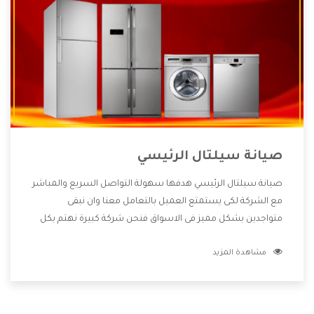
صيانة سيلتال الرئيسي
صيانة سيلتال الرئيسي هدفها سهولة التواصل السريع والمباشر
مع الشركة لكى يستمتع العميل بالتعامل معنا وان نبقى
متواجدين بشكل مميز فى الاسواق فنحن شركة كبيرة نهتم بكل
التفاصيل المهمة للعميل وان يستمتع بالخدمات التى تنفرد
مشاهدة المزيد
الشركة بها والتى تكون منها خدمة الصيانة التى تكون من أهم
الخدمات التى يرغب بها العميل لأنها تحافظ على كفاءة المنتج
كما أن شركة سيلتال تقدم لنا جميع الأجهزة التى نبحث عنها
وأقوى الأسعار التى تكون مناسبة لكثير من العملاء