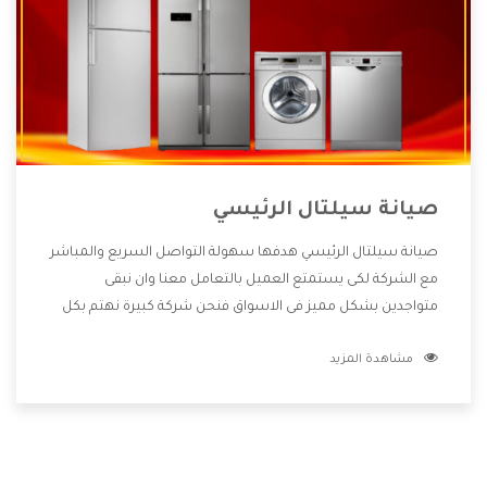
صيانة سيلتال الرئيسي
صيانة سيلتال الرئيسي هدفها سهولة التواصل السريع والمباشر
مع الشركة لكى يستمتع العميل بالتعامل معنا وان نبقى
متواجدين بشكل مميز فى الاسواق فنحن شركة كبيرة نهتم بكل
التفاصيل المهمة للعميل وان يستمتع بالخدمات التى تنفرد
مشاهدة المزيد
الشركة بها والتى تكون منها خدمة الصيانة التى تكون من أهم
الخدمات التى يرغب بها العميل لأنها تحافظ على كفاءة المنتج
كما أن شركة سيلتال تقدم لنا جميع الأجهزة التى نبحث عنها
وأقوى الأسعار التى تكون مناسبة لكثير من العملاء