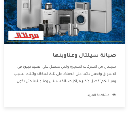
صيانة سيلتال وعناوينها
سيلتال من الشركات المميزة والتى تحصل على اهمية كبيرة فى
الاسواق وتعمل دائما على الحفاظ على تلك المكانه ولتلك السبب
وفرنا لكم أفضل وأكبر مراكز صيانة سيلتال وعناوينها حتى يكون
قريب من كل العملاء ويستطيع القيام بتصليح جميع المنتجات
مشاهدة المزيد
دون اى ازعاج كما أننا نهتم بكل ما يحتاجه المستهلك لكى نحافظ
على ثقتهم بنا ،وهتستمتع بأقوى العروض والخدمات ما بعد البيع
التى ترضى العميل