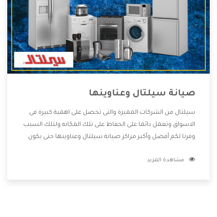
صيانة سيلتال وعناوينها
سيلتال من الشركات المميزة والتى تحصل على اهمية كبيرة فى
الاسواق وتعمل دائما على الحفاظ على تلك المكانه ولتلك السبب
وفرنا لكم أفضل وأكبر مراكز صيانة سيلتال وعناوينها حتى يكون
قريب من كل العملاء ويستطيع القيام بتصليح جميع المنتجات
مشاهدة المزيد
دون اى ازعاج كما أننا نهتم بكل ما يحتاجه المستهلك لكى نحافظ
على ثقتهم بنا ،وهتستمتع بأقوى العروض والخدمات ما بعد البيع
التى ترضى العميل