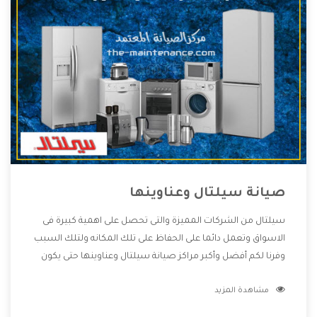
صيانة سيلتال وعناوينها
سيلتال من الشركات المميزة والتى تحصل على اهمية كبيرة فى
الاسواق وتعمل دائما على الحفاظ على تلك المكانه ولتلك السبب
وفرنا لكم أفضل وأكبر مراكز صيانة سيلتال وعناوينها حتى يكون
قريب من كل العملاء ويستطيع القيام بتصليح جميع المنتجات
مشاهدة المزيد
دون اى ازعاج كما أننا نهتم بكل ما يحتاجه المستهلك لكى نحافظ
على ثقتهم بنا ،وهتستمتع بأقوى العروض والخدمات ما بعد البيع