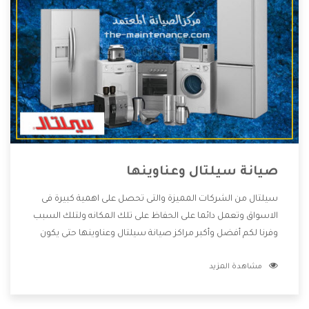
صيانة سيلتال وعناوينها
سيلتال من الشركات المميزة والتى تحصل على اهمية كبيرة فى
الاسواق وتعمل دائما على الحفاظ على تلك المكانه ولتلك السبب
وفرنا لكم أفضل وأكبر مراكز صيانة سيلتال وعناوينها حتى يكون
قريب من كل العملاء ويستطيع القيام بتصليح جميع المنتجات
مشاهدة المزيد
دون اى ازعاج كما أننا نهتم بكل ما يحتاجه المستهلك لكى نحافظ
على ثقتهم بنا ،وهتستمتع بأقوى العروض والخدمات ما بعد البيع
التى ترضى العميل