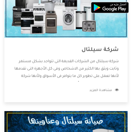
شركة سيلتال
شركة سيلتال من الشركات القديمة التى تتواجد بشكل مستمر
وثابت ويثق بها الكثير من الاشخاص وفى كل الأجهزة التى تقدمها
لأنها تعمل على تطوير كل ما يتوافر فى الأسواق ولأنها شركة
معروفة تهتم جدا بتوفير أفضل خدمات ما بعد البيع مع المنتجات
مشاهدة المزيد
وتقدم للعملاء أقوى العروض والخصومات التى تسهل على
المستهلك الاستمتاع بشراء جميع ما نقدمه لكم معنا هتجد كل
ما هو جديد وأفضل