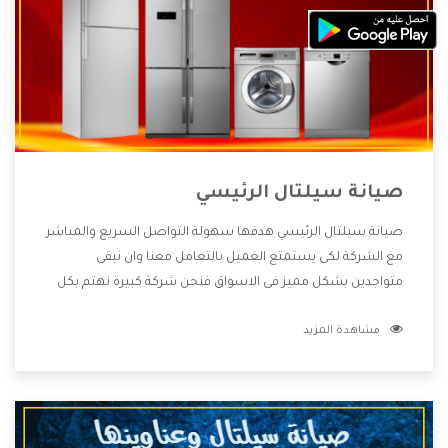
صيانة سيلتال الرئيسي
صيانة سيلتال الرئيسي هدفها سهولة التواصل السريع والمباشر
مع الشركة لكى يستمتع العميل بالتعامل معنا وان نبقى
متواجدين بشكل مميز فى الاسواق فنحن شركة كبيرة نهتم بكل
التفاصيل المهمة للعميل وان يستمتع بالخدمات التى تنفرد
مشاهدة المزيد
الشركة بها والتى تكون منها خدمة الصيانة التى تكون من أهم
الخدمات التى يرغب بها العميل لأنها تحافظ على كفاءة المنتج
كما أن شركة سيلتال تقدم لنا جميع الأجهزة التى نبحث عنها
وأقوى الأسعار التى تكون مناسبة لكثير من العملاء