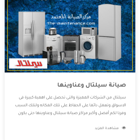
صيانة سيلتال وعناوينها
سيلتال من الشركات المميزة والتى تحصل على اهمية كبيرة فى
الاسواق وتعمل دائما على الحفاظ على تلك المكانه ولتلك السبب
وفرنا لكم أفضل وأكبر مراكز صيانة سيلتال وعناوينها حتى يكون
قريب من كل العملاء ويستطيع القيام بتصليح جميع المنتجات
مشاهدة المزيد
دون اى ازعاج كما أننا نهتم بكل ما يحتاجه المستهلك لكى نحافظ
على ثقتهم بنا ،وهتستمتع بأقوى العروض والخدمات ما بعد البيع