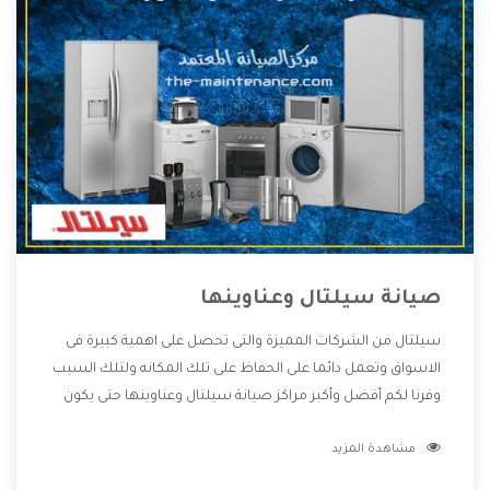
صيانة سيلتال وعناوينها
سيلتال من الشركات المميزة والتى تحصل على اهمية كبيرة فى
الاسواق وتعمل دائما على الحفاظ على تلك المكانه ولتلك السبب
وفرنا لكم أفضل وأكبر مراكز صيانة سيلتال وعناوينها حتى يكون
قريب من كل العملاء ويستطيع القيام بتصليح جميع المنتجات
مشاهدة المزيد
دون اى ازعاج كما أننا نهتم بكل ما يحتاجه المستهلك لكى نحافظ
على ثقتهم بنا ،وهتستمتع بأقوى العروض والخدمات ما بعد البيع