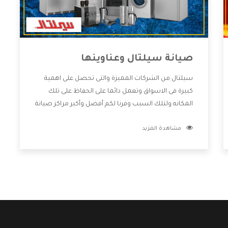
صيانة سيلتال وعناوينها
سيلتال من الشركات المميزة والتى تحصل على اهمية
كبيرة فى الاسواق وتعمل دائما على الحفاظ على تلك
المكانه ولتلك السبب وفرنا لكم أفضل وأكبر مراكز صيانة
سيلتال وعناوينها حتى يكون قريب من كل العملاء
مشاهدة المزيد
ويستطيع القيام بتصليح جميع المنتجات دون اى ازعاج
كما أننا نهتم بكل ما يحتاجه المستهلك لكى نحافظ على
ثقتهم بنا ،وهتستمتع بأقوى العروض والخدمات ما بعد
البيع التى ترضى العميل