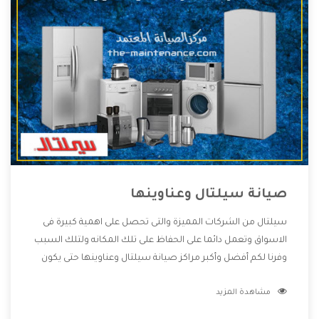
صيانة سيلتال وعناوينها
سيلتال من الشركات المميزة والتى تحصل على اهمية كبيرة فى
الاسواق وتعمل دائما على الحفاظ على تلك المكانه ولتلك السبب
وفرنا لكم أفضل وأكبر مراكز صيانة سيلتال وعناوينها حتى يكون
قريب من كل العملاء ويستطيع القيام بتصليح جميع المنتجات
مشاهدة المزيد
دون اى ازعاج كما أننا نهتم بكل ما يحتاجه المستهلك لكى نحافظ
على ثقتهم بنا ،وهتستمتع بأقوى العروض والخدمات ما بعد البيع