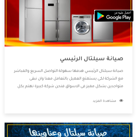
صيانة سيلتال الرئيسي
صيانة سيلتال الرئيسي هدفها سهولة التواصل السريع والمباشر
مع الشركة لكى يستمتع العميل بالتعامل معنا وان نبقى
متواجدين بشكل مميز فى الاسواق فنحن شركة كبيرة نهتم بكل
التفاصيل المهمة للعميل وان يستمتع بالخدمات التى تنفرد
مشاهدة المزيد
الشركة بها والتى تكون منها خدمة الصيانة التى تكون من أهم
الخدمات التى يرغب بها العميل لأنها تحافظ على كفاءة المنتج
كما أن شركة سيلتال تقدم لنا جميع الأجهزة التى نبحث عنها
وأقوى الأسعار التى تكون مناسبة لكثير من العملاء