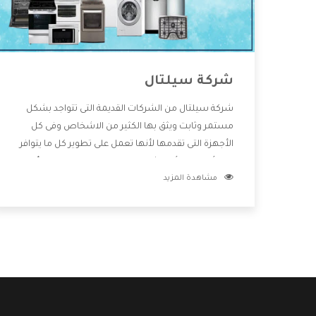
شركة سيلتال
شركة سيلتال من الشركات القديمة التى تتواجد بشكل
مستمر وثابت ويثق بها الكثير من الاشخاص وفى كل
الأجهزة التى تقدمها لأنها تعمل على تطوير كل ما يتوافر
فى الأسواق ولأنها شركة معروفة تهتم جدا بتوفير أفضل
مشاهدة المزيد
خدمات ما بعد البيع مع المنتجات وتقدم للعملاء أقوى
العروض والخصومات التى تسهل على المستهلك
الاستمتاع بشراء جميع ما نقدمه لكم معنا هتجد كل ما
هو جديد وأفضل