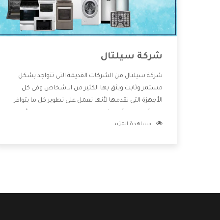
شركة سيلتال
شركة سيلتال من الشركات القديمة التى تتواجد بشكل
مستمر وثابت ويثق بها الكثير من الاشخاص وفى كل
الأجهزة التى تقدمها لأنها تعمل على تطوير كل ما يتوافر
فى الأسواق ولأنها شركة معروفة تهتم جدا بتوفير أفضل
مشاهدة المزيد
خدمات ما بعد البيع مع المنتجات وتقدم للعملاء أقوى
العروض والخصومات التى تسهل على المستهلك
الاستمتاع بشراء جميع ما نقدمه لكم معنا هتجد كل ما
هو جديد وأفضل