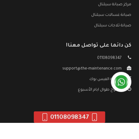
مركز صيانة سيلتال
صيانة غسالات سيلتال
صيانة ثلاجات سيلتال
كن دائما على تواصل معنا!
01108098347
support@the-maintenance.com
صفحة الفيس بوك
مفتوح طوال ايام الأسبوع
01108098347
جميع الحقوق محفوظه ©
صيانة سيلتال