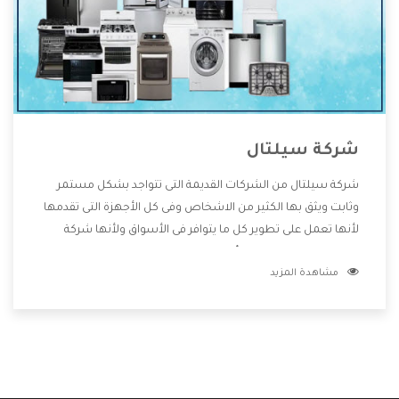
شركة سيلتال
شركة سيلتال من الشركات القديمة التى تتواجد بشكل مستمر
وثابت ويثق بها الكثير من الاشخاص وفى كل الأجهزة التى تقدمها
لأنها تعمل على تطوير كل ما يتوافر فى الأسواق ولأنها شركة
معروفة تهتم جدا بتوفير أفضل خدمات ما بعد البيع مع المنتجات
مشاهدة المزيد
وتقدم للعملاء أقوى العروض والخصومات التى تسهل على
المستهلك الاستمتاع بشراء جميع ما نقدمه لكم معنا هتجد كل
ما هو جديد وأفضل